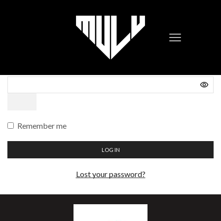
LOGIN
Required
Username or email address
*
Required
Password
*
Remember me
LOG IN
Lost your password?